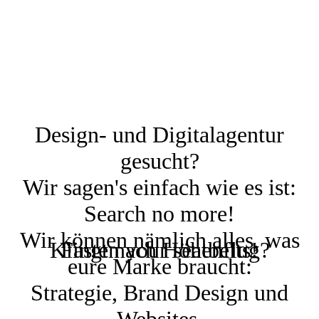
Design- und Digitalagentur
gesucht?
Wir sagen's einfach wie es ist:
Search no more!
Wir können nämlich alles, was
Klingt nach Höhenflug?
Fasten your seatbelts!
eure Marke braucht:
Strategie, Brand Design und